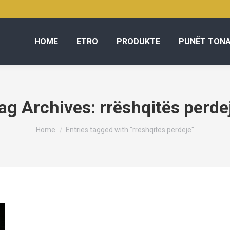
HOME
ETRO
PRODUKTE
PUNËT TON
ag Archives:
rrëshqitës perde
You are here:
Home
Entries tagged with "rrëshqitës perdeje"