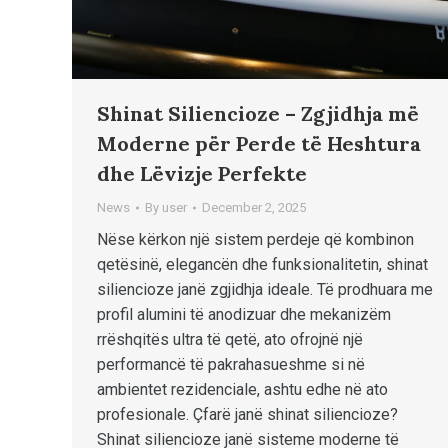
Shinat Siliencioze – Zgjidhja më
Moderne për Perde të Heshtura
dhe Lëvizje Perfekte
News
By
user
December 2, 2025
Nëse kërkon një sistem perdeje që kombinon
qetësinë, elegancën dhe funksionalitetin, shinat
siliencioze janë zgjidhja ideale. Të prodhuara me
profil alumini të anodizuar dhe mekanizëm
rrëshqitës ultra të qetë, ato ofrojnë një
performancë të pakrahasueshme si në
ambientet rezidenciale, ashtu edhe në ato
profesionale. Çfarë janë shinat siliencioze?
Shinat siliencioze janë sisteme moderne të