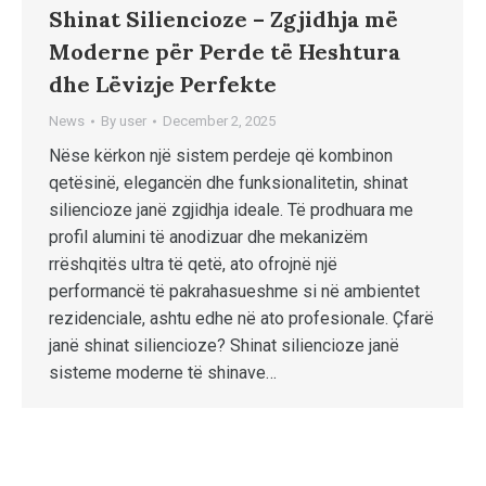
Shinat Siliencioze – Zgjidhja më
Moderne për Perde të Heshtura
dhe Lëvizje Perfekte
News
By
user
December 2, 2025
Nëse kërkon një sistem perdeje që kombinon
qetësinë, elegancën dhe funksionalitetin, shinat
siliencioze janë zgjidhja ideale. Të prodhuara me
profil alumini të anodizuar dhe mekanizëm
rrëshqitës ultra të qetë, ato ofrojnë një
performancë të pakrahasueshme si në ambientet
rezidenciale, ashtu edhe në ato profesionale. Çfarë
janë shinat siliencioze? Shinat siliencioze janë
sisteme moderne të shinave…