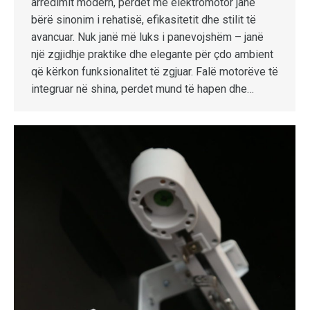
arredimit modern, perdet me elektromotor janë
bërë sinonim i rehatisë, efikasitetit dhe stilit të
avancuar. Nuk janë më luks i panevojshëm – janë
një zgjidhje praktike dhe elegante për çdo ambient
që kërkon funksionalitet të zgjuar. Falë motorëve të
integruar në shina, perdet mund të hapen dhe…