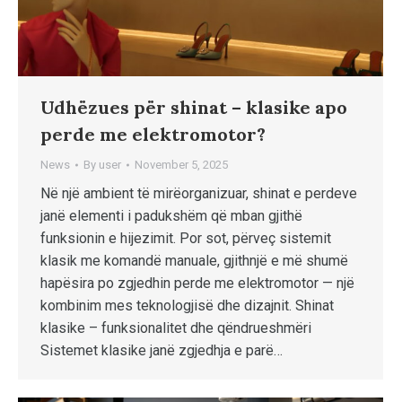
Udhëzues për shinat – klasike apo
perde me elektromotor?
News
By
user
November 5, 2025
Në një ambient të mirëorganizuar, shinat e perdeve
janë elementi i padukshëm që mban gjithë
funksionin e hijezimit. Por sot, përveç sistemit
klasik me komandë manuale, gjithnjë e më shumë
hapësira po zgjedhin perde me elektromotor — një
kombinim mes teknologjisë dhe dizajnit. Shinat
klasike – funksionalitet dhe qëndrueshmëri
Sistemet klasike janë zgjedhja e parë…