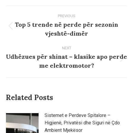
Post
PREVIOUS
navigation
Top 5 trende në perde për sezonin
Previous
vjeshtë-dimër
post:
NEXT
Udhëzues për shinat – klasike apo perde
Next
me elektromotor?
post:
Related Posts
Sistemet e Perdeve Spitalore –
Higjienë, Privatësi dhe Siguri në Çdo
Ambient Mjekësor