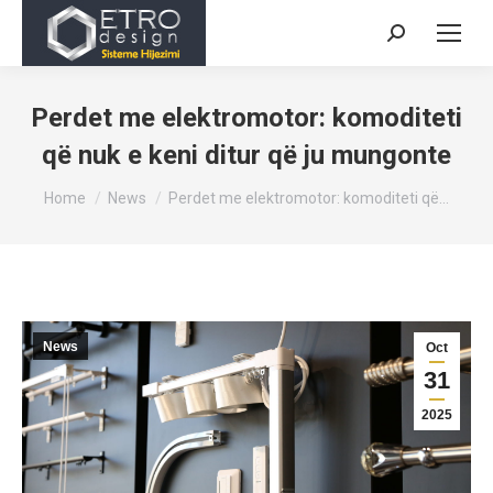
Search:
Perdet me elektromotor: komoditeti
që nuk e keni ditur që ju mungonte
You are here:
Home
News
Perdet me elektromotor: komoditeti që…
News
Oct
31
2025