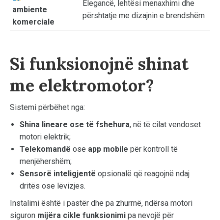
Elegancë, lehtësi menaxhimi dhe
ambiente
përshtatje me dizajnin e brendshëm
komerciale
Si funksionojnë shinat
me elektromotor?
Sistemi përbëhet nga:
Shina lineare ose të fshehura
, në të cilat vendoset
motori elektrik;
Telekomandë
ose
app mobile
për kontroll të
menjëhershëm;
Sensorë inteligjentë
opsionalë që reagojnë ndaj
dritës ose lëvizjes.
Instalimi është i pastër dhe pa zhurmë, ndërsa motori
siguron
mijëra cikle funksionimi
pa nevojë për