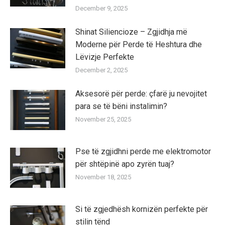
December 9, 2025
Shinat Siliencioze – Zgjidhja më
Moderne për Perde të Heshtura dhe
Lëvizje Perfekte
December 2, 2025
Aksesorë për perde: çfarë ju nevojitet
para se të bëni instalimin?
November 25, 2025
Pse të zgjidhni perde me elektromotor
për shtëpinë apo zyrën tuaj?
November 18, 2025
Si të zgjedhësh kornizën perfekte për
stilin tënd