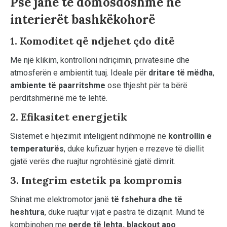
Pse janë të domosdoshme në
interierët bashkëkohorë
1. Komoditet që ndjehet çdo ditë
Me një klikim, kontrolloni ndriçimin, privatësinë dhe
atmosferën e ambientit tuaj. Ideale për
dritare të mëdha
,
ambiente të paarritshme
ose thjesht për ta bërë
përditshmërinë më të lehtë.
2. Efikasitet energjetik
Sistemet e hijezimit inteligjent ndihmojnë në
kontrollin e
temperaturës
, duke kufizuar hyrjen e rrezeve të diellit
gjatë verës dhe ruajtur ngrohtësinë gjatë dimrit.
3. Integrim estetik pa kompromis
Shinat me elektromotor janë
të fshehura dhe të
heshtura
, duke ruajtur vijat e pastra të dizajnit. Mund të
kombinohen me
perde të lehta, blackout apo