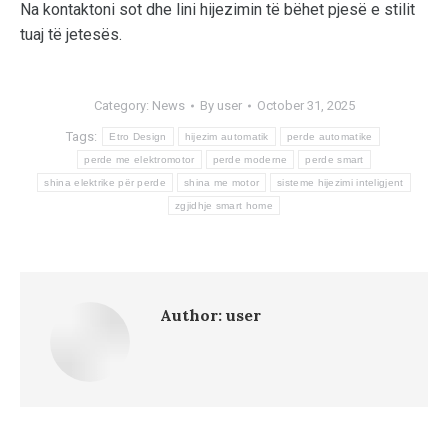
Na kontaktoni sot dhe lini hijezimin të bëhet pjesë e stilit
tuaj të jetesës.
Category:
News
By
user
October 31, 2025
Tags:
Etro Design
hijezim automatik
perde automatike
perde me elektromotor
perde moderne
perde smart
shina elektrike për perde
shina me motor
sisteme hijezimi inteligjent
zgjidhje smart home
Author:
user