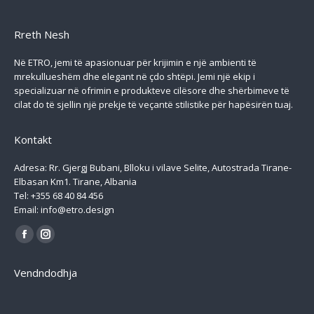
Rreth Nesh
Në ETRO, jemi të apasionuar për krijimin e një ambienti të
mrekullueshëm dhe elegant në çdo shtëpi. Jemi një ekip i
specializuar në ofrimin e produkteve cilësore dhe shërbimeve të
cilat do të sjellin një prekje të veçantë stilistike për hapësirën tuaj.
Kontakt
Adresa: Rr. Gjergj Bubani, Blloku i vilave Selite, Autostrada Tirane-
Elbasan Km1. Tirane, Albania
Tel: +355 68 40 84 456
Email: info@etro.design
Find us on:
Facebook
Instagram
page
page
Vendndodhja
opens
opens
in
in