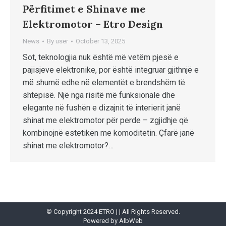
Përfitimet e Shinave me
Elektromotor – Etro Design
News
By
user
October 13, 2025
Sot, teknologjia nuk është më vetëm pjesë e
pajisjeve elektronike, por është integruar gjithnjë e
më shumë edhe në elementët e brendshëm të
shtëpisë. Një nga risitë më funksionale dhe
elegante në fushën e dizajnit të interierit janë
shinat me elektromotor për perde – zgjidhje që
kombinojnë estetikën me komoditetin. Çfarë janë
shinat me elektromotor?…
© Copyright 2024 ETRO | | All Rights Reserved.
Powered by
AlbWeb