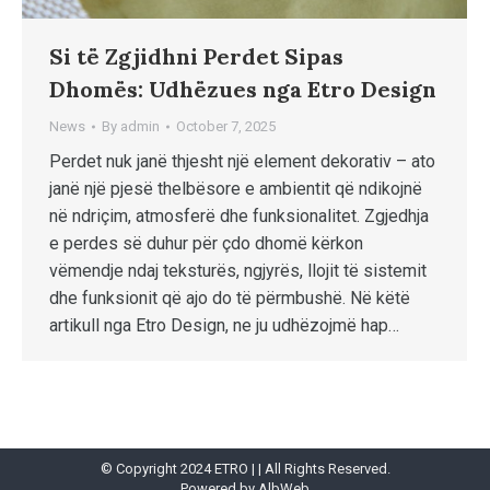
Si të Zgjidhni Perdet Sipas
Dhomës: Udhëzues nga Etro Design
News
By
admin
October 7, 2025
Perdet nuk janë thjesht një element dekorativ – ato
janë një pjesë thelbësore e ambientit që ndikojnë
në ndriçim, atmosferë dhe funksionalitet. Zgjedhja
e perdes së duhur për çdo dhomë kërkon
vëmendje ndaj teksturës, ngjyrës, llojit të sistemit
dhe funksionit që ajo do të përmbushë. Në këtë
artikull nga Etro Design, ne ju udhëzojmë hap…
© Copyright 2024 ETRO | | All Rights Reserved.
Powered by
AlbWeb